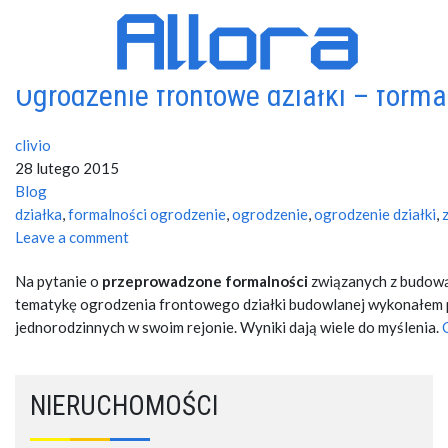
Tag Archives for ogrodzenie
Ogrodzenie frontowe działki – forma
clivio
28 lutego 2015
Blog
działka
,
formalności ogrodzenie
,
ogrodzenie
,
ogrodzenie działki
,
Leave a comment
Na pytanie o
przeprowadzone formalności
związanych z budową 
tematykę ogrodzenia frontowego działki budowlanej wykonałem p
jednorodzinnych w swoim rejonie. Wyniki dają wiele do myślenia.
NIERUCHOMOŚCI