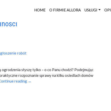
HOME
O FIRMIE ALLORA
USŁUGI
OPI
lności
zgłoszenie robót
ogrodzenia słyszę tylko – o co Panu chodzi? Podejmując
raktyczne rozpoznanie sprawy na kilku osiedlach domów
Continue reading →