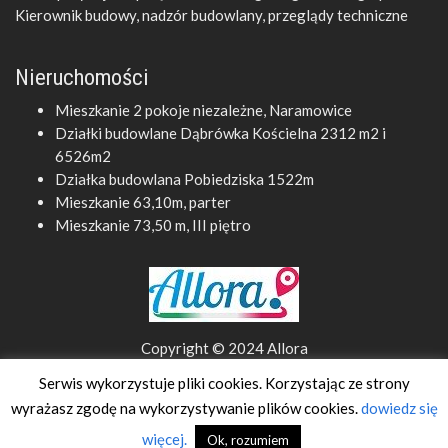
Kierownik budowy, nadzór budowlany, przeglądy techniczne
Nieruchomości
Mieszkanie 2 pokoje niezależne, Naramowice
Działki budowlane Dąbrówka Kościelna 2312 m2 i
6526m2
Działka budowlana Pobiedziska 1522m
Mieszkanie 63,10m, parter
Mieszkanie 73,50 m, III piętro
Copyright © 2024 Allora
Polityka prywatności
Serwis wykorzystuje pliki cookies. Korzystając ze strony
wyrażasz zgodę na wykorzystywanie plików cookies.
dowiedz się
Projekt i realizacja
clivio.pl
więcej.
Ok, rozumiem